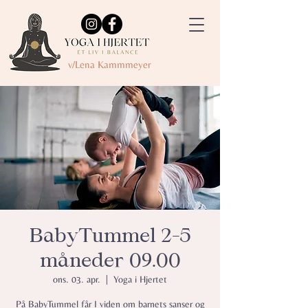
v/Lena Kammmeyer
BabyTummel 2-5
måneder 09.00
ons. 03. apr.
  |  
Yoga i Hjertet
På BabyTummel får I viden om barnets sanser og