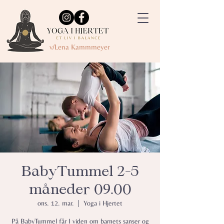
v/Lena Kammmeyer
BabyTummel 2-5
måneder 09.00
ons. 12. mar.
  |  
Yoga i Hjertet
På BabyTummel får I viden om barnets sanser og