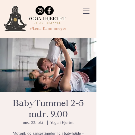
v/Lena Kammmeyer
BabyTummel 2-5
mdr. 9.00
ons. 22. okt.
  |  
Yoga i Hjertet
Motorik og sansestimulering i babyhøjde -