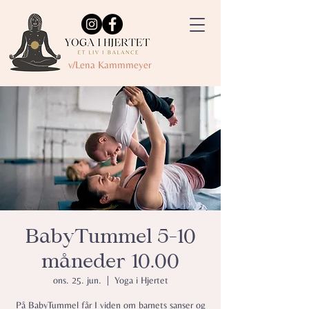
v/Lena Kammmeyer
BabyTummel 5-10
måneder 10.00
ons. 25. jun.
  |  
Yoga i Hjertet
På BabyTummel får I viden om barnets sanser og