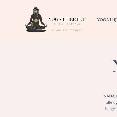
YOGA I H
v/Lena Kammmeyer
NADA af
alle o
bruges