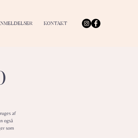
ANMELDELSER
KONTAKT
0
ruges af
an også
ger som