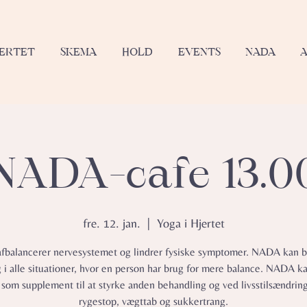
JERTET
SKEMA
HOLD
EVENTS
NADA
NADA-cafe 13.0
fre. 12. jan.
  |  
Yoga i Hjertet
balancerer nervesystemet og lindrer fysiske symptomer.​ NADA kan b
g i alle situationer, hvor en person har brug for mere balance. NADA k
 som supplement til at styrke anden behandling og ved livsstilsændrin
rygestop, vægttab og sukkertrang.