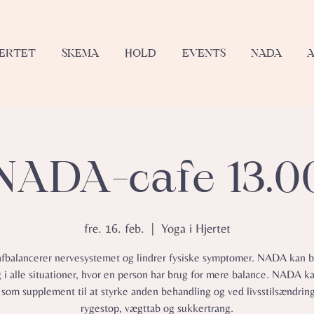
JERTET
SKEMA
HOLD
EVENTS
NADA
NADA-cafe 13.0
fre. 16. feb.
  |  
Yoga i Hjertet
balancerer nervesystemet og lindrer fysiske symptomer.​ NADA kan b
g i alle situationer, hvor en person har brug for mere balance. NADA k
 som supplement til at styrke anden behandling og ved livsstilsændrin
rygestop, vægttab og sukkertrang.