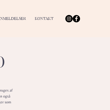
ANMELDELSER
KONTAKT
0
ruges af
an også
ger som