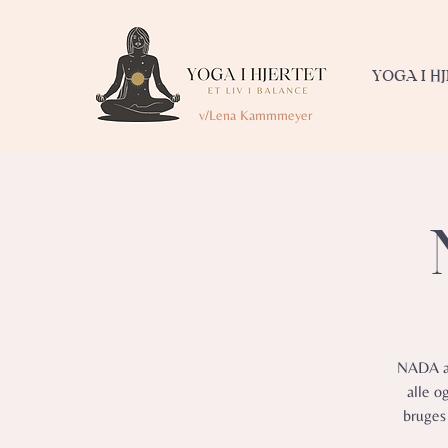
YOGA I H
v/Lena Kammmeyer
NADA af
alle o
bruges