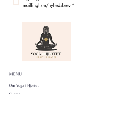
maillingliste/nyhedsbrev
*
MENU
Om Yoga i Hjertet
Skema
Hold
Events
NADA
Anmeldelser