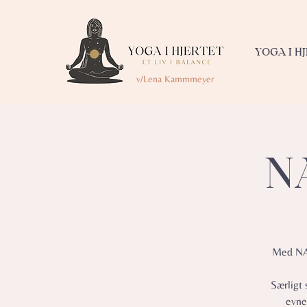
YOGA I H
v/Lena Kammmeyer
NA
Med NAD
Særligt 
evne