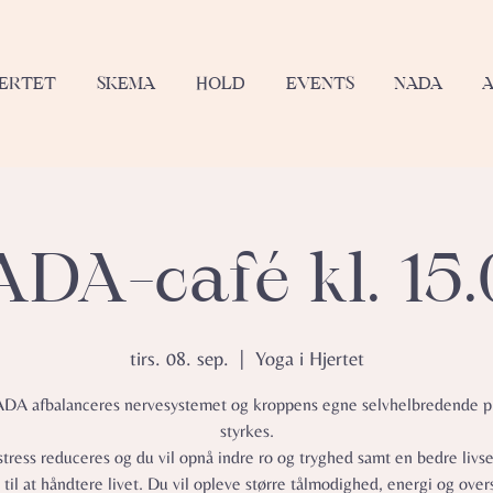
JERTET
SKEMA
HOLD
EVENTS
NADA
DA-café kl. 15
tirs. 08. sep.
  |  
Yoga i Hjertet
A afbalanceres nervesystemet og kroppens egne selvhelbredende p
styrkes.
stress reduceres og du vil opnå indre ro og tryghed samt en bedre livs
 til at håndtere livet. Du vil opleve større tålmodighed, energi og over