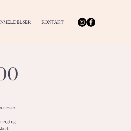
ANMELDELSER
KONTAKT
.00
rocesser
energi og
skud.