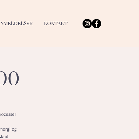
ANMELDELSER
KONTAKT
.00
rocesser
energi og
skud.