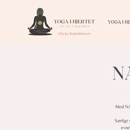
YOGA I H
v/Lena Kammmeyer
NA
Med NAD
Særligt 
evne