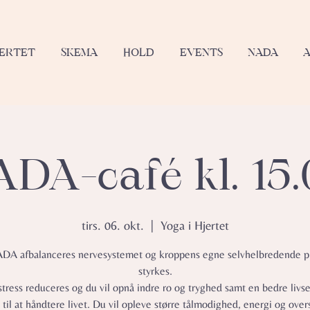
JERTET
SKEMA
HOLD
EVENTS
NADA
DA-café kl. 15
tirs. 06. okt.
  |  
Yoga i Hjertet
A afbalanceres nervesystemet og kroppens egne selvhelbredende p
styrkes.
stress reduceres og du vil opnå indre ro og tryghed samt en bedre livs
 til at håndtere livet. Du vil opleve større tålmodighed, energi og over