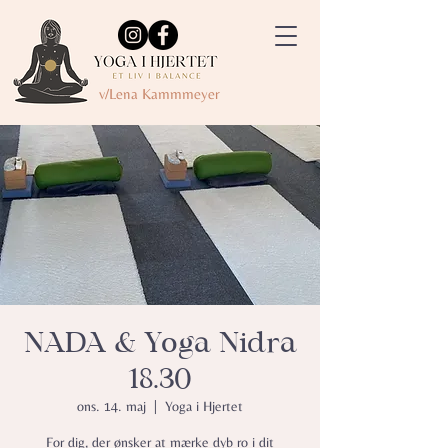
v/Lena Kammmeyer
NADA & Yoga Nidra
18.30
ons. 14. maj
  |  
Yoga i Hjertet
For dig, der ønsker at mærke dyb ro i dit