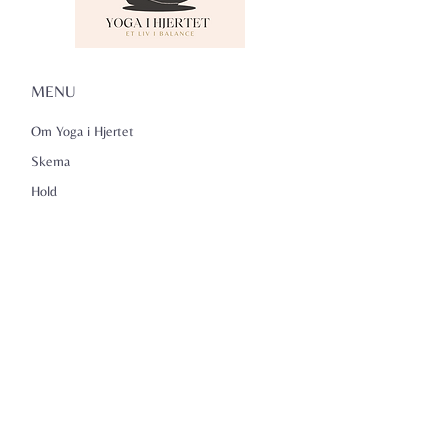
MENU
Om Yoga i Hjertet
Skema
Hold
Events
NADA
Anmeldelser
Kontakt
Persondatapolitik
KONTAKTINFO
Yoga i Hjertet v/Lena Kammeyer