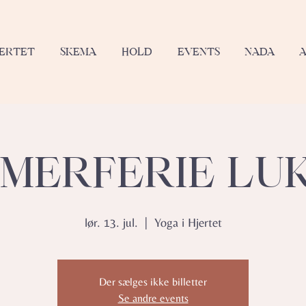
JERTET
SKEMA
HOLD
EVENTS
NADA
MERFERIE LU
lør. 13. jul.
  |  
Yoga i Hjertet
Der sælges ikke billetter
Se andre events