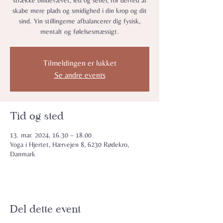
strække bindevævet, led og sener, for derved at
skabe mere plads og smidighed i din krop og dit
sind. Yin stillingerne afbalancerer dig fysisk,
mentalt og følelsesmæssigt.
Tilmeldingen er lukket
Se andre events
Tid og sted
13. mar. 2024, 16.30 – 18.00
Yoga i Hjertet, Hærvejen 8, 6230 Rødekro,
Danmark
Del dette event