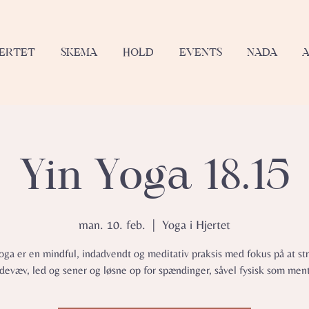
JERTET
SKEMA
HOLD
EVENTS
NADA
Yin Yoga 18.15
man. 10. feb.
  |  
Yoga i Hjertet
oga er en mindful, indadvendt og meditativ praksis med fokus på at s
devæv, led og sener og løsne op for spændinger, såvel fysisk som ment