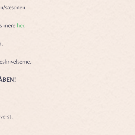
gen/sæsonen.
læs mere
her
.
n.
krivelserne.
ÅBEN!
erst.