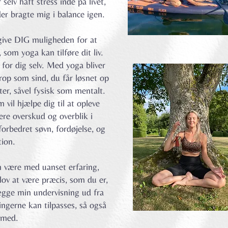
elv haft stress inde på livet,
der bragte mig i balance igen.
 give DIG muligheden for at
 som yoga kan tilføre dit liv.
 for dig selv. Med yoga bliver
rop som sind, du får løsnet op
er, såvel fysisk som mentalt.
vil hjælpe dig til at opleve
re overskud og overblik i
orbedret søvn, fordøjelse, og
tion.
n være med uanset erfaring,
lov at være præcis, som du er,
lægge min undervisning ud fra
lingerne kan tilpasses, så også
 med.