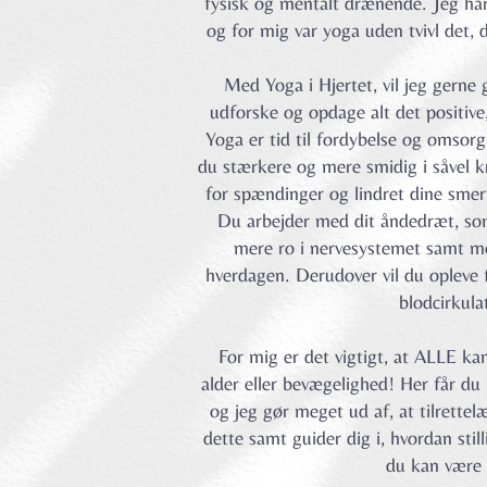
fysisk og mentalt drænende. Jeg har s
og for mig var yoga uden tvivl det, 
Med Yoga i Hjertet, vil jeg gerne
udforske og opdage alt det positive,
Yoga er tid til fordybelse og omsorg
du stærkere og mere smidig i såvel k
for spændinger og lindret dine smert
Du arbejder med dit åndedræt, som 
mere ro i nervesystemet samt me
hverdagen. Derudover vil du opleve f
blodcirkula
For mig er det vigtigt, at ALLE ka
alder eller bevægelighed!
Her får du 
og j
eg gør meget ud af, at tilrette
dette samt guider dig i, hvordan stil
du kan være