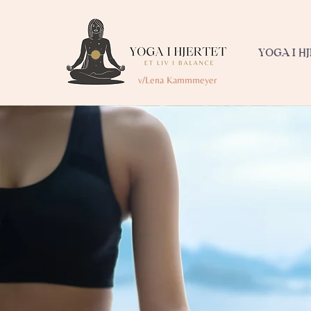
YOGA I H
v/Lena Kammmeyer