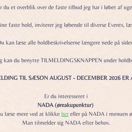
r du et overblik over de faste tilbud jeg har i løbet af u
ne faste hold, inviterer jeg løbende til diverse Events, 
u kan læse alle holdbeskrivelserne længere nede på side
ing kan du benytte TILMELDINGSKNAPPEN under holdbes
ELDING TIL SÆSON AUGUST - DECEMBER 2026 ER 
Er du interesseret i
NADA (øreakupunktur)
u læse mere ved at klikke
h
er
eller på NADA i menuen øv
Man tilmelder sig NADA efter behov.