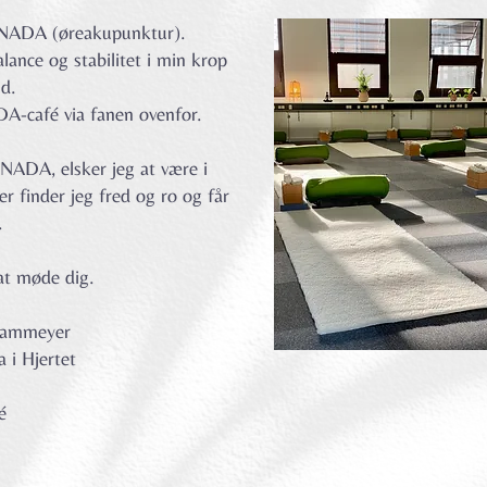
å NADA (øreakupunktur).
lance og stabilitet i min krop
nd.
café via fanen ovenfor.
r NADA, elsker jeg at være i
er finder jeg fred og ro og får
p.
at møde dig.
Kammeyer
 i Hjertet
é