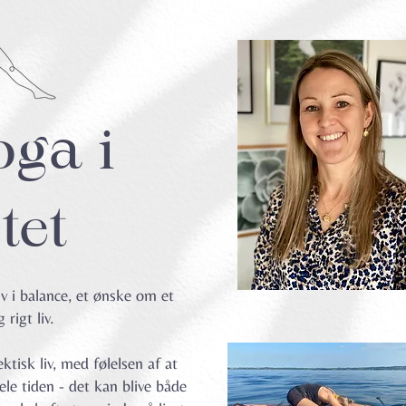
ga i
tet
iv i balance, et ønske om et
rigt liv.
tisk liv, med følelsen af at
le tiden - det kan blive både