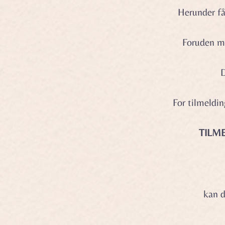
Herunder få
Foruden mi
D
For tilmeld
TILM
kan d