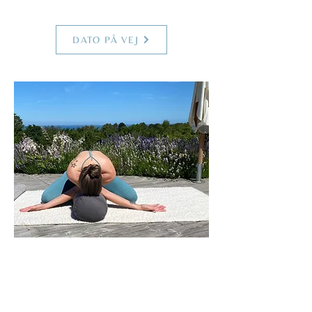
Max. 8 personer
DATO PÅ VEJ
SOMMER YIN i uge ?
Tirsdag kl.
17.00 - 18.30
, 90 minutter
Torsdag kl.
8.30 - 10.00
, 90 minutter