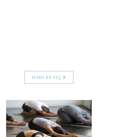
dig.
Medbring et tæppe og vær iklædt
behageligt tøj.
Alt yogaudstyr ligger klar til dig, når du
ankommer.
Pris 225 kr. inkl. moms
Max. 12 personer
DATO PÅ VEJ