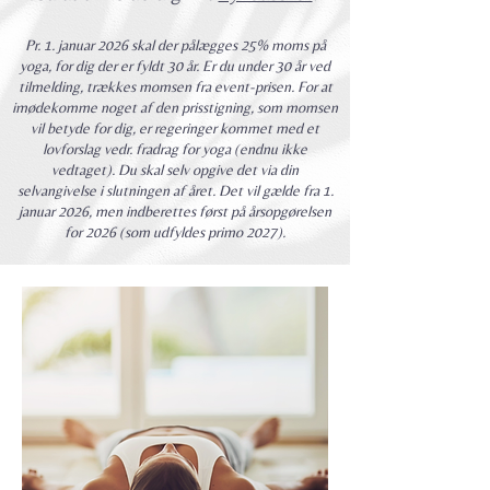
Pr. 1. januar 2026 skal der pålægges 25% moms på
yoga, for dig der er fyldt 30 år. Er du under 30 år ved
tilmelding, trækkes momsen fra event-prisen.
​ F
or at
imødekomme noget af den prisstigning, som momsen
vil betyde for dig, er regeringer kommet med et
lovforslag vedr. fradrag for yoga (endnu ikke
vedtaget).
Du skal selv opgive det via din
selvangivelse i slutningen af året. Det vil gælde fra 1.
januar 2026, men indberettes først på årsopgørelsen
for 2026 (som udfyldes primo 2027).​​