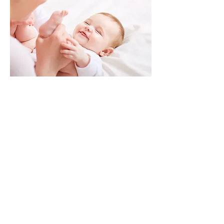
SOMMER BabyTummel
i uge ?
​Onsdag kl. 9.00 (2-5 mdr.), 45 minutter
Onsdag kl.
10.00 (5-10
mdr.), 45
minutter
Onsdag kl. 11.oo (5-10 mdr.), 45
minutter
Yoga i Hjertet, Hærvejen 8, 6230
Rødekro
Kom med til Sommer BabyTummel,