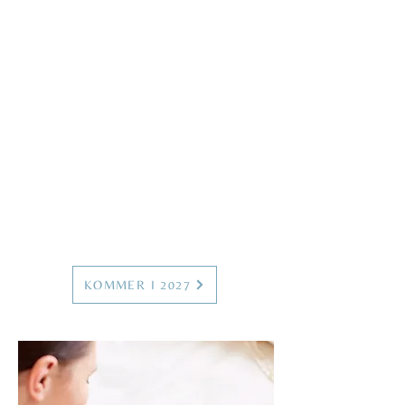
Medbring et tæppe og vær iklædt
behageligt tøj.
Alt yogaudstyr ligger klar til dig, når
du ankommer.
​
Pris 225 kr. inkl. moms
Max 12 deltagere - ro, tryghed og
nærvær
(Du tilmelder dig de dage du har tid
og lyst)
KOMMER I 2027