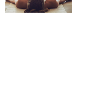
NADA & YOGA NIDRA
(øreakupunktur &
meditation/mindfulness)
Onsdag den 19. august, 2. september,
16. september & 30. september
kl.
18.30 - 20.00
, 90 +/- minutter
(inkl. isætning af nåle, udtagning og evt.
kugler)
NADA & Yoga Nidra er for dig, der går
med et ønske om at mærke dyb ro i dit
nervesystem og dyb afspænding i din
fysiske krop samt genfinde energi og
overskud og opbygge fysisk, mental og