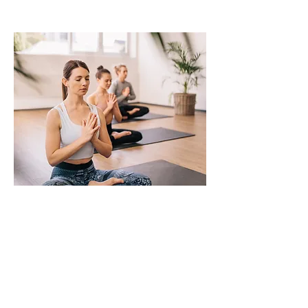
YIN & YOGA NIDRA
EVENT
Fredag den ... 2026 kl.
18.30-20.00
, 90
minutter
Stræk dig til sindsro, find fred i hver en