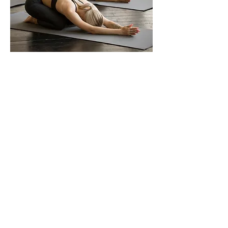
NADA & YIN YOGA
Søndag den . ..... 2026 kl.
10.30 - 14.00
,
210 minutter
Dette 3,5 timers event er en rejse ind
i vinterens dybde, hvor du vælger dig
selv til og får skabt ro og balance i dit
nervesystem.
Vi starter med NADA øreakupunktur.
Her vil du få 5 små nåle i hvert øre,
som stimulerer meridianerne i