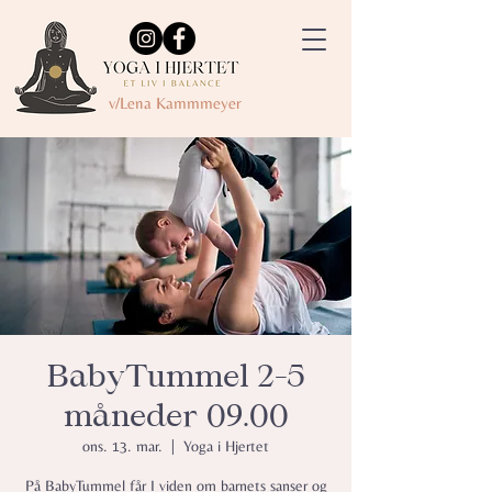
v/Lena Kammmeyer
BabyTummel 2-5
måneder 09.00
ons. 13. mar.
  |  
Yoga i Hjertet
På BabyTummel får I viden om barnets sanser og