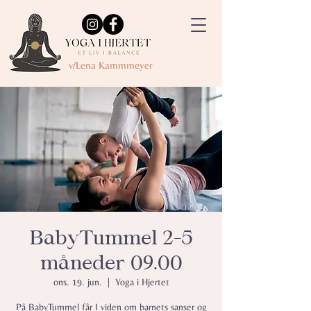
v/Lena Kammmeyer
BabyTummel 2-5
måneder 09.00
ons. 19. jun.
  |  
Yoga i Hjertet
På BabyTummel får I viden om barnets sanser og