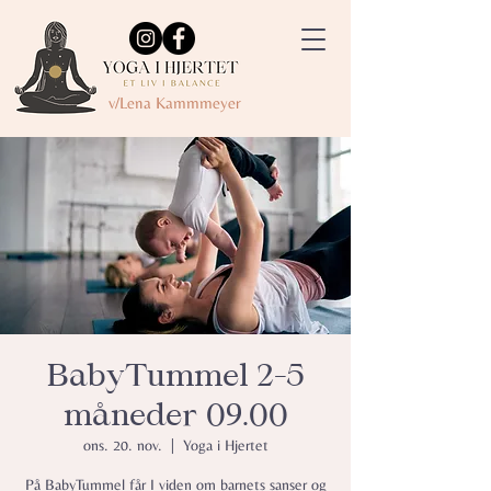
v/Lena Kammmeyer
BabyTummel 2-5
måneder 09.00
ons. 20. nov.
  |  
Yoga i Hjertet
På BabyTummel får I viden om barnets sanser og