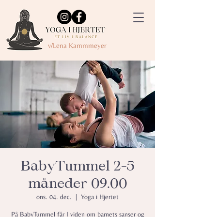
v/Lena Kammmeyer
BabyTummel 2-5
måneder 09.00
ons. 04. dec.
  |  
Yoga i Hjertet
På BabyTummel får I viden om barnets sanser og