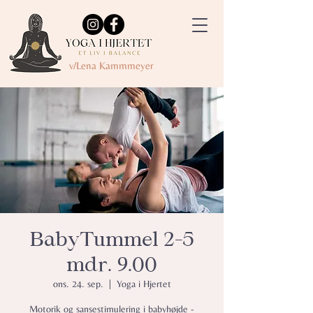
v/Lena Kammmeyer
BabyTummel 2-5
mdr. 9.00
ons. 24. sep.
  |  
Yoga i Hjertet
Motorik og sansestimulering i babyhøjde -