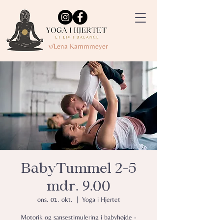
v/Lena Kammmeyer
BabyTummel 2-5
mdr. 9.00
ons. 01. okt.
  |  
Yoga i Hjertet
Motorik og sansestimulering i babyhøjde -