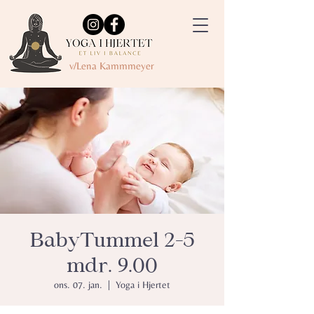
v/Lena Kammmeyer
BabyTummel 2-5
mdr. 9.00
ons. 07. jan.
  |  
Yoga i Hjertet