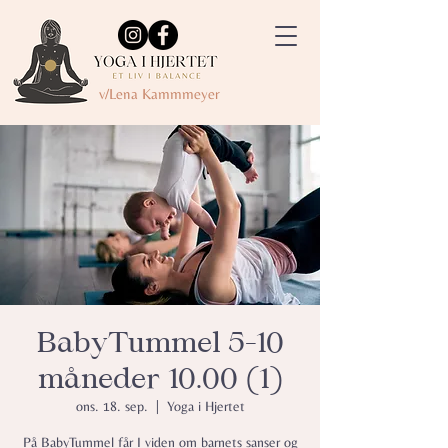
v/Lena Kammmeyer
BabyTummel 5-10
måneder 10.00 (1)
ons. 18. sep.
  |  
Yoga i Hjertet
På BabyTummel får I viden om barnets sanser og