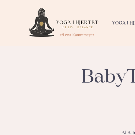
YOGA I H
v/Lena Kammmeyer
BabyT
På Baby