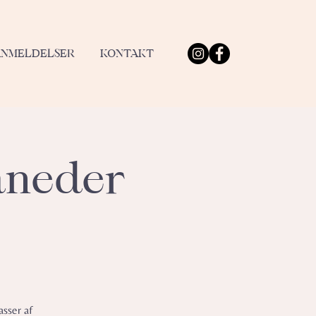
ANMELDELSER
KONTAKT
åneder
asser af