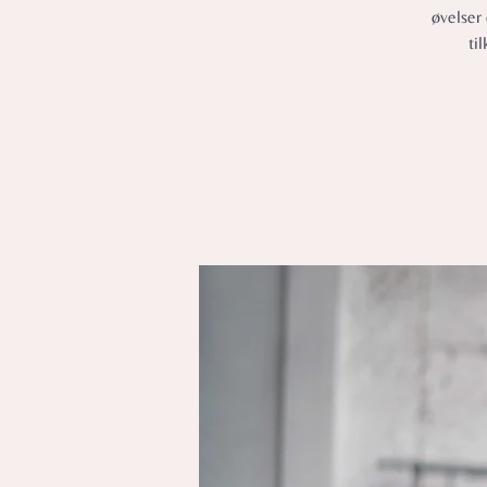
øvelser 
ti