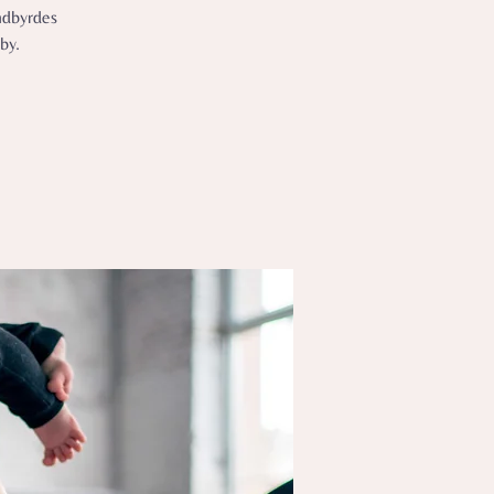
indbyrdes
by.