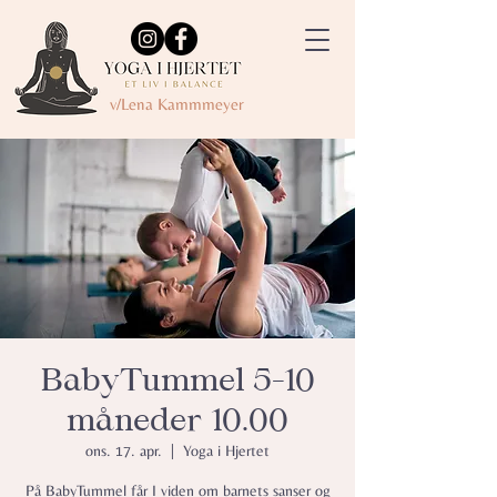
v/Lena Kammmeyer
BabyTummel 5-10
måneder 10.00
ons. 17. apr.
  |  
Yoga i Hjertet
På BabyTummel får I viden om barnets sanser og