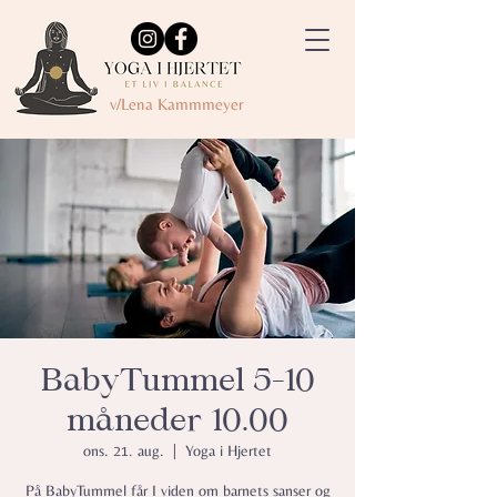
v/Lena Kammmeyer
BabyTummel 5-10
måneder 10.00
ons. 21. aug.
  |  
Yoga i Hjertet
På BabyTummel får I viden om barnets sanser og