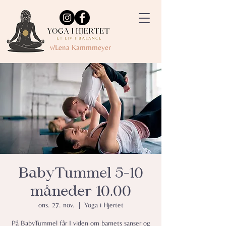
v/Lena Kammmeyer
BabyTummel 5-10
måneder 10.00
ons. 27. nov.
  |  
Yoga i Hjertet
På BabyTummel får I viden om barnets sanser og