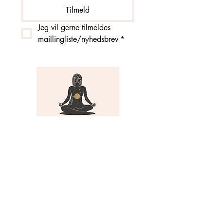
Tilmeld
Jeg vil gerne tilmeldes 
maillingliste/nyhedsbrev
*
MENU
Om Yoga i Hjertet
Skema
Hold
Events