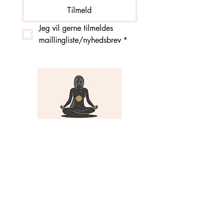
Tilmeld
Jeg vil gerne tilmeldes 
maillingliste/nyhedsbrev
*
MENU
Om Yoga i Hjertet
Skema
Hold
Events