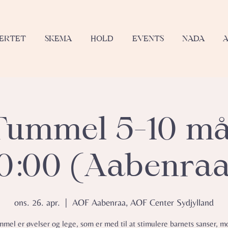
JERTET
SKEMA
HOLD
EVENTS
NADA
ummel 5-10 m
0:00 (Aabenra
ons. 26. apr.
  |  
AOF Aabenraa, AOF Center Sydjylland
el er øvelser og lege, som er med til at stimulere barnets sanser, m