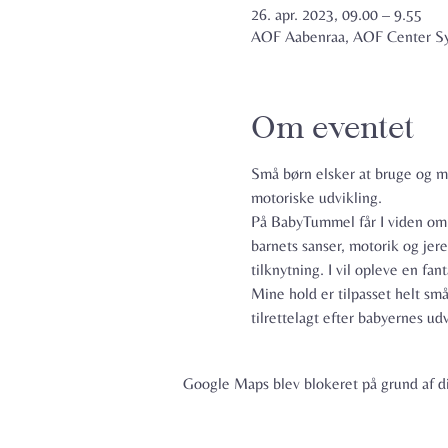
26. apr. 2023, 09.00 – 9.55
AOF Aabenraa, AOF Center Syd
Om eventet
Små børn elsker at bruge og m
motoriske udvikling.
På BabyTummel får I viden om b
barnets sanser, motorik og jere
tilknytning. I vil opleve en f
Mine hold er tilpasset helt sm
tilrettelagt efter babyernes udv
Google Maps blev blokeret på grund af din