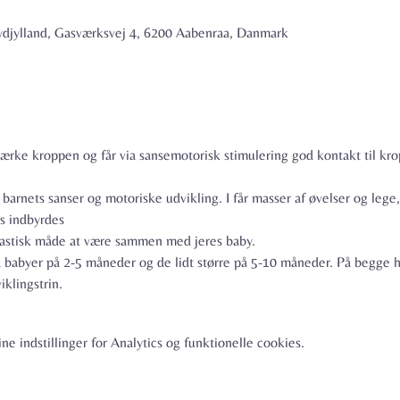
jylland, Gasværksvej 4, 6200 Aabenraa, Danmark
ærke kroppen og får via sansemotorisk stimulering god kontakt til k
arnets sanser og motoriske udvikling. I får masser af øvelser og lege,
s indbyrdes

antastisk måde at være sammen med jeres baby.
å babyer på 2-5 måneder og de lidt større på 5-10 måneder. På begge 
iklingstrin.
e indstillinger for Analytics og funktionelle cookies.