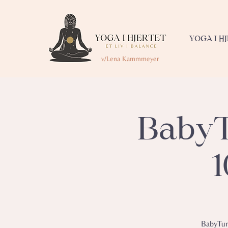
YOGA I H
v/Lena Kammmeyer
BabyT
1
BabyTumm