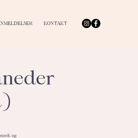
ANMELDELSER
KONTAKT
åneder
a)
otorik og