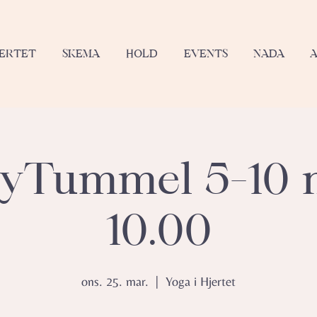
JERTET
SKEMA
HOLD
EVENTS
NADA
yTummel 5-10 
10.00
ons. 25. mar.
  |  
Yoga i Hjertet