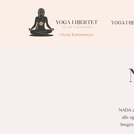
YOGA I H
v/Lena Kammmeyer
NADA af
alle o
bruges