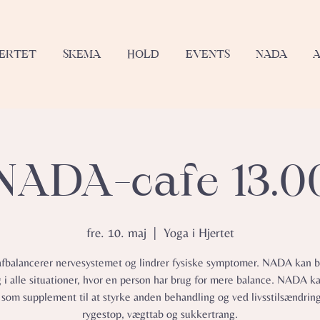
JERTET
SKEMA
HOLD
EVENTS
NADA
NADA-cafe 13.0
fre. 10. maj
  |  
Yoga i Hjertet
balancerer nervesystemet og lindrer fysiske symptomer.​ NADA kan b
g i alle situationer, hvor en person har brug for mere balance. NADA k
 som supplement til at styrke anden behandling og ved livsstilsændrin
rygestop, vægttab og sukkertrang.