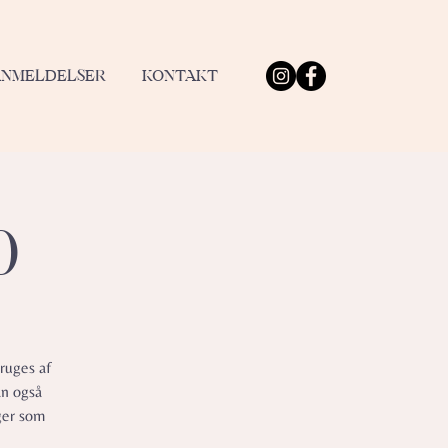
ANMELDELSER
KONTAKT
0
ruges af
an også
ger som