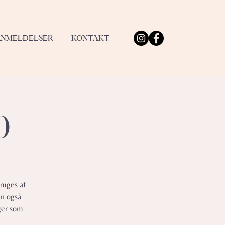
ANMELDELSER
KONTAKT
0
ruges af
an også
ger som