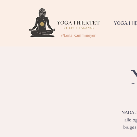
YOGA I H
v/Lena Kammmeyer
NADA af
alle o
bruges