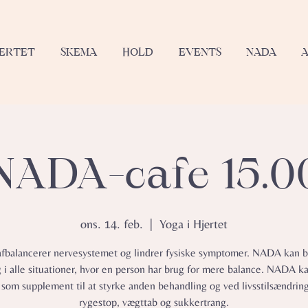
JERTET
SKEMA
HOLD
EVENTS
NADA
NADA-cafe 15.0
ons. 14. feb.
  |  
Yoga i Hjertet
balancerer nervesystemet og lindrer fysiske symptomer.​ NADA kan b
g i alle situationer, hvor en person har brug for mere balance. NADA k
 som supplement til at styrke anden behandling og ved livsstilsændrin
rygestop, vægttab og sukkertrang.