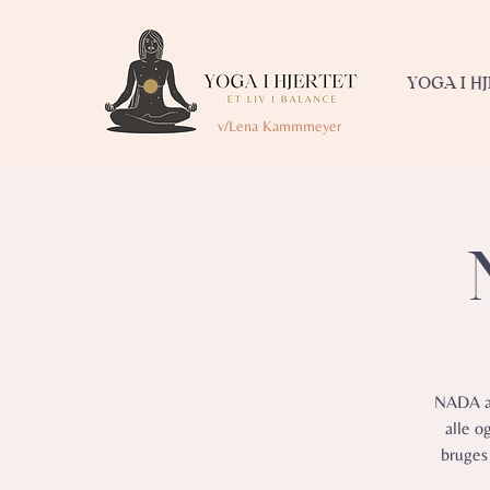
YOGA I H
v/Lena Kammmeyer
NADA af
alle o
bruges