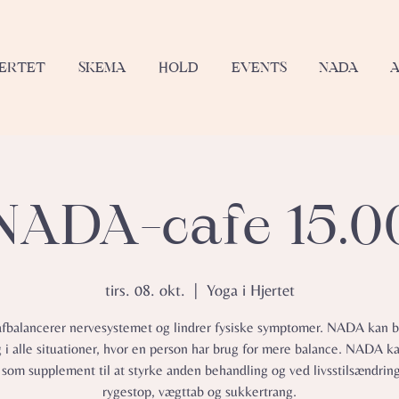
JERTET
SKEMA
HOLD
EVENTS
NADA
NADA-cafe 15.0
tirs. 08. okt.
  |  
Yoga i Hjertet
balancerer nervesystemet og lindrer fysiske symptomer.​ NADA kan b
g i alle situationer, hvor en person har brug for mere balance. NADA k
 som supplement til at styrke anden behandling og ved livsstilsændrin
rygestop, vægttab og sukkertrang.