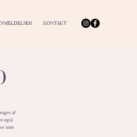
ANMELDELSER
KONTAKT
0
ruges af
an også
ger som