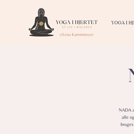
YOGA I H
v/Lena Kammmeyer
NADA af
alle o
bruges