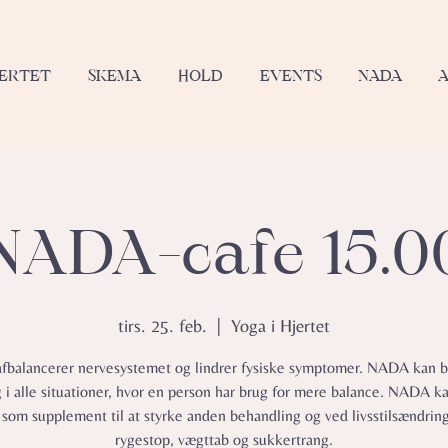
JERTET
SKEMA
HOLD
EVENTS
NADA
NADA-cafe 15.0
tirs. 25. feb.
  |  
Yoga i Hjertet
balancerer nervesystemet og lindrer fysiske symptomer.​ NADA kan b
g i alle situationer, hvor en person har brug for mere balance. NADA k
 som supplement til at styrke anden behandling og ved livsstilsændrin
rygestop, vægttab og sukkertrang.