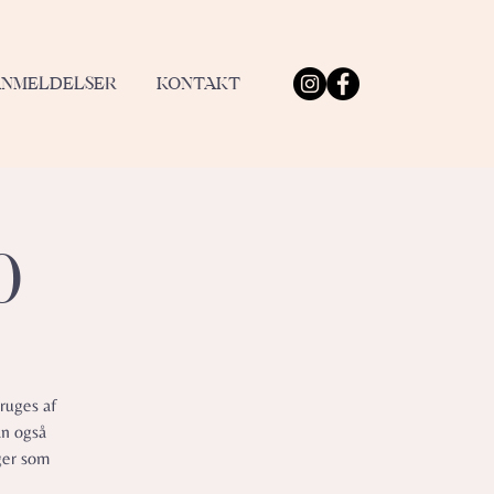
ANMELDELSER
KONTAKT
0
ruges af
an også
ger som