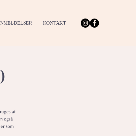
ANMELDELSER
KONTAKT
0
ruges af
an også
ger som