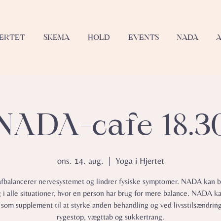
JERTET
SKEMA
HOLD
EVENTS
NADA
NADA-cafe 18.3
ons. 14. aug.
  |  
Yoga i Hjertet
balancerer nervesystemet og lindrer fysiske symptomer.​ NADA kan b
g i alle situationer, hvor en person har brug for mere balance. NADA k
 som supplement til at styrke anden behandling og ved livsstilsændrin
rygestop, vægttab og sukkertrang.