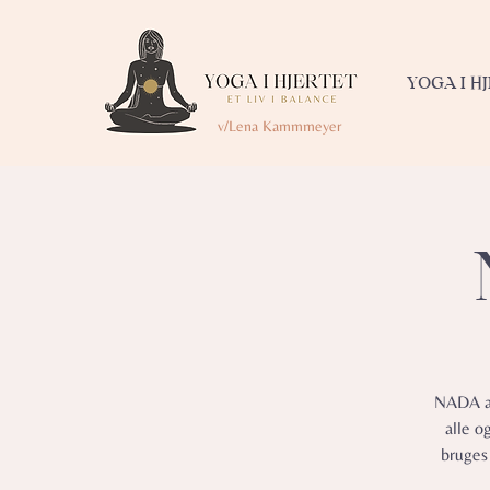
YOGA I H
v/Lena Kammmeyer
NADA af
alle o
bruges