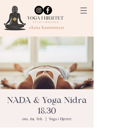
v/Lena Kammmeyer
NADA & Yoga Nidra
18.30
ons. 04. feb.
  |  
Yoga i Hjertet