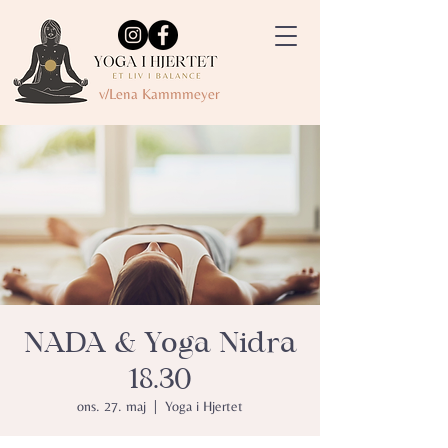
v/Lena Kammmeyer
NADA & Yoga Nidra
18.30
ons. 27. maj
  |  
Yoga i Hjertet