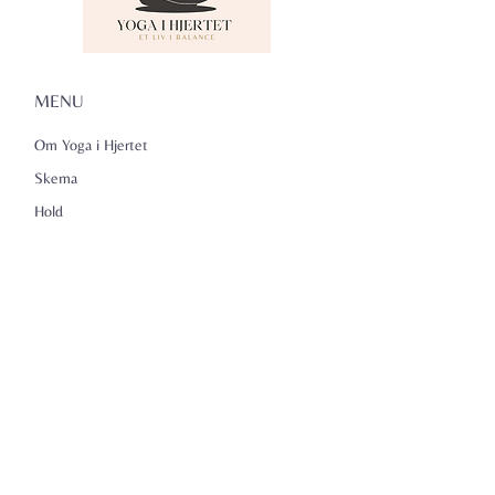
MENU
Om Yoga i Hjertet
Skema
Hold
Events
NADA
Anmeldelser
Kontakt
Persondatapolitik
KONTAKTINFO
Yoga i Hjertet v/Lena Kammeyer