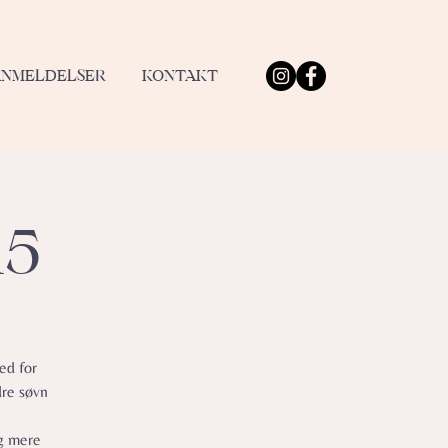
ANMELDELSER
KONTAKT
15
ed for
dre søvn
og mere