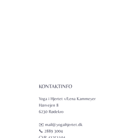
KONTAKTINFO
Yoga i Hjertet v/Lena Kammeyer
Hærvejen 8
6230 Rødekro
✉️ mail@yogaihjertet.dk
📞 2889 3004
CVR 43251104