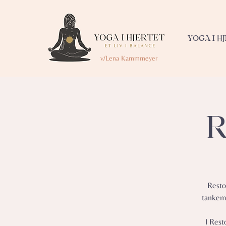
YOGA I H
v/Lena Kammmeyer
R
Resto
tankemy
I Rest