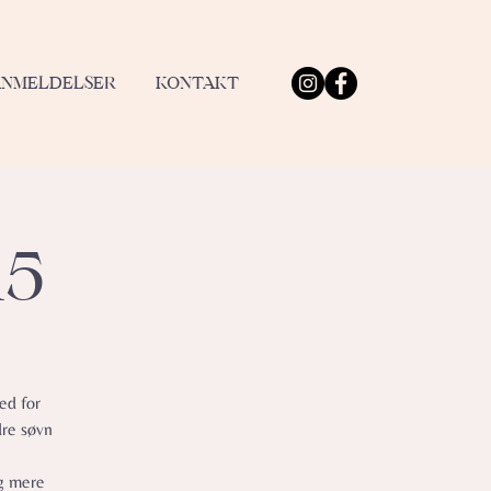
ANMELDELSER
KONTAKT
15
ed for
dre søvn
og mere