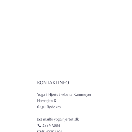
KONTAKTINFO
Yoga i Hjertet v/Lena Kammeyer
Hærvejen 8
6230 Rødekro
✉️ mail@yogaihjertet.dk
📞 2889 3004
CVR 43251104