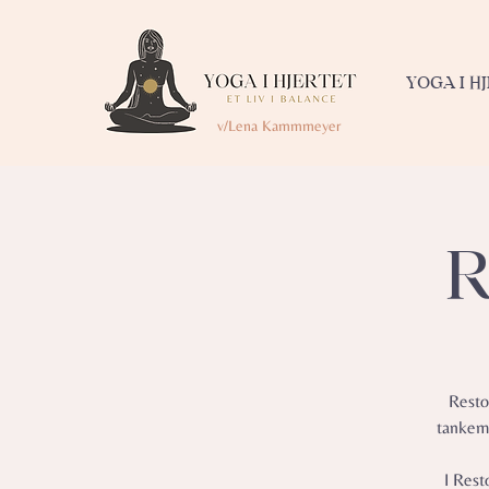
YOGA I H
v/Lena Kammmeyer
R
Resto
tankemy
I Rest