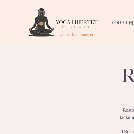
YOGA I H
v/Lena Kammmeyer
R
Resto
tankemy
I Rest