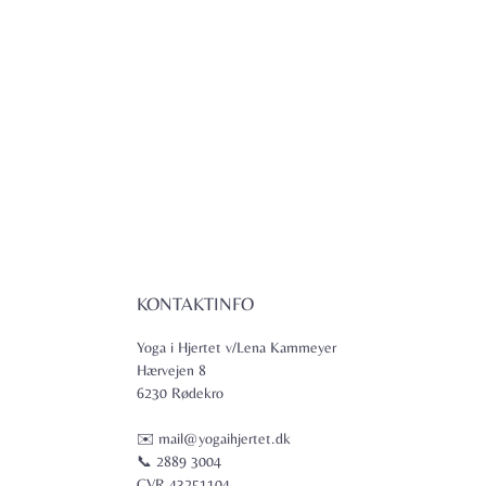
KONTAKTINFO
Yoga i Hjertet v/Lena Kammeyer
Hærvejen 8
6230 Rødekro
✉️ mail@yogaihjertet.dk
📞 2889 3004
CVR 43251104