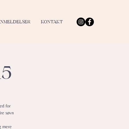
ANMELDELSER
KONTAKT
15
ed for
dre søvn
og mere