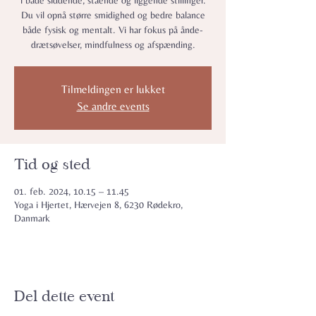
i både siddende, stående og liggende stillinger.
Du vil opnå større smidighed og bedre balance
både fysisk og mentalt. Vi har fokus på ån­de­
drætsø­vel­ser, mindfulness og afspænding.
Tilmeldingen er lukket
Se andre events
Tid og sted
01. feb. 2024, 10.15 – 11.45
Yoga i Hjertet, Hærvejen 8, 6230 Rødekro,
Danmark
Del dette event