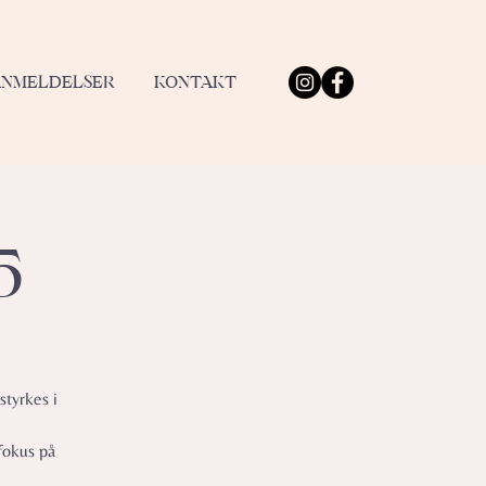
ANMELDELSER
KONTAKT
5
styrkes i
fokus på