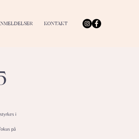
ANMELDELSER
KONTAKT
5
styrkes i
fokus på