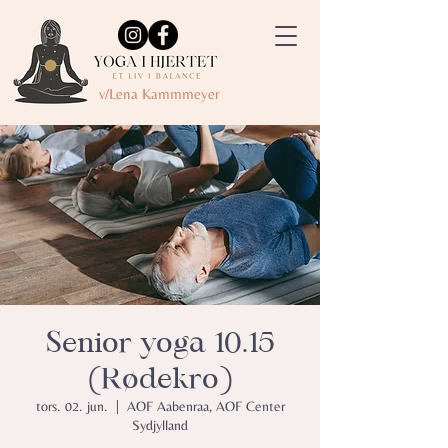
v/Lena Kammmeyer
Senior yoga 10.15
(Rødekro)
tors. 02. jun.
  |  
AOF Aabenraa, AOF Center
Sydjylland