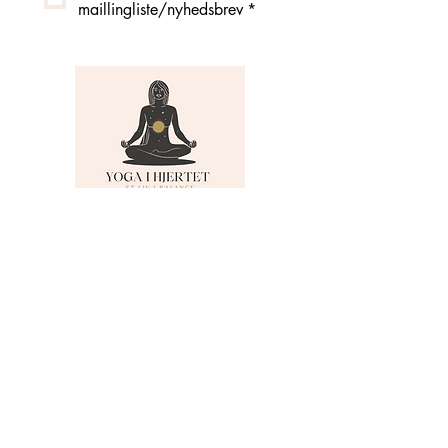
maillingliste/nyhedsbrev
*
MENU
Om Yoga i Hjertet
Skema
Hold
Events
NADA
Anmeldelser