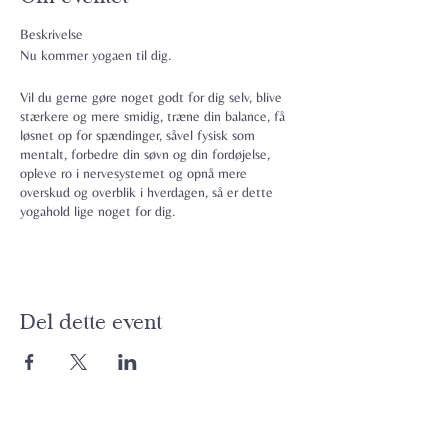
Beskrivelse
Nu kommer yogaen til dig.
Vil du gerne gøre noget godt for dig selv, blive
stærkere og mere smidig, træne din balance, få
løsnet op for spændinger, såvel fysisk som
mentalt, forbedre din søvn og din fordøjelse,
opleve ro i nervesystemet og opnå mere
overskud og overblik i hverdagen, så er dette
yogahold lige noget for dig.
Yogaundervisningen er en blanding af Hatha
Yoga, hvor man holder yogastillingerne i 5
vejrtrækninger og Flow Yoga, hvor
yogastillingerne udføres dynamisk efter hinanden
Del dette event
i takt med åndedrættet. Stillingerne tilpasses dit
niveau og dagens tema (smidige hofter, detox,
stærk ryg, de-stress etc).
Det er yoga på et lille lukket hold med max 10
personer samt en nærværende og motiverende
yogalærer, der tager individuelle hensyn og guider