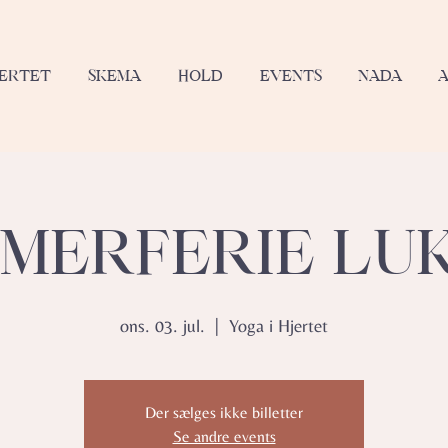
JERTET
SKEMA
HOLD
EVENTS
NADA
MERFERIE LU
ons. 03. jul.
  |  
Yoga i Hjertet
Der sælges ikke billetter
Se andre events