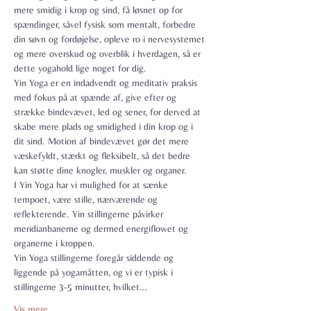
mere smidig i krop og sind, få løsnet op for 
spændinger, såvel fysisk som mentalt, forbedre 
din søvn og fordøjelse, opleve ro i nervesystemet 
og mere overskud og overblik i hverdagen, så er 
dette yogahold lige noget for dig.
Yin Yoga er en indadvendt og meditativ praksis 
med fokus på at spænde af, give efter og 
strække bindevævet, led og sener, for derved at 
skabe mere plads og smidighed i din krop og i 
dit sind. Motion af bindevævet gør det mere 
væskefyldt, stærkt og fleksibelt, så det bedre 
kan støtte dine knogler, muskler og organer.
I Yin Yoga har vi mulighed for at sænke 
tempoet, være stille, nærværende og 
reflekterende. Yin stillingerne påvirker 
meridianbanerne og dermed energiflowet og 
organerne i kroppen.
Yin Yoga stillingerne foregår siddende og 
liggende på yogamåtten, og vi er typisk i 
stillingerne 3-5 minutter, hvilket…
Vis mere