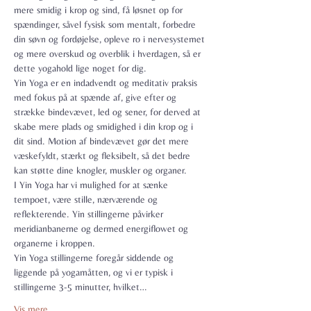
mere smidig i krop og sind, få løsnet op for 
spændinger, såvel fysisk som mentalt, forbedre 
din søvn og fordøjelse, opleve ro i nervesystemet 
og mere overskud og overblik i hverdagen, så er 
dette yogahold lige noget for dig.
Yin Yoga er en indadvendt og meditativ praksis 
med fokus på at spænde af, give efter og 
strække bindevævet, led og sener, for derved at 
skabe mere plads og smidighed i din krop og i 
dit sind. Motion af bindevævet gør det mere 
væskefyldt, stærkt og fleksibelt, så det bedre 
kan støtte dine knogler, muskler og organer.
I Yin Yoga har vi mulighed for at sænke 
tempoet, være stille, nærværende og 
reflekterende. Yin stillingerne påvirker 
meridianbanerne og dermed energiflowet og 
organerne i kroppen.
Yin Yoga stillingerne foregår siddende og 
liggende på yogamåtten, og vi er typisk i 
stillingerne 3-5 minutter, hvilket…
Vis mere